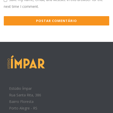
next time I comment.
Estúdio Ímpar
Rua Santa Rita, 386
Bairro Floresta
Porto Alegre - RS