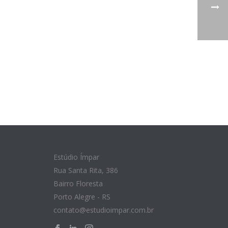
Estúdio Ímpar
Rua Santa Rita, 386
Bairro Floresta
Porto Alegre - RS
contato@estudioimpar.com.br