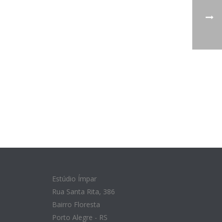
Estúdio Ímpar
Rua Santa Rita, 386
Bairro Floresta
Porto Alegre - RS